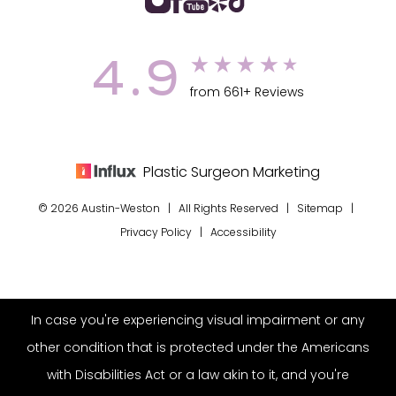
4.9
from 661+ Reviews
Plastic Surgeon Marketing
© 2026 Austin-Weston | All Rights Reserved |
Sitemap
|
Privacy Policy
|
Accessibility
In case you're experiencing visual impairment or any
other condition that is protected under the Americans
with Disabilities Act or a law akin to it, and you're